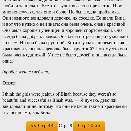
любили танцевать. Все это звучит весело и прелестно. И во
многих случаях, так оно и было. Но была одна проблемка.
Они немного завидовали девочке, их соседке. Ее звали Бина,
и вот что нужно о ней знать: она была очень, очень красивой.
Она была хорошей ученицей и хорошей спортсменкой. Она
всегда была добра к людям. Она была потрясающей буквально
во всем. Но она была грустной. Хотите узнать, почему такая
красивая и успешная девочка была грустной? Потому что она
была очень одинокой. У нее не было друзей и она всегда была
одна.
(продолжение следует)
Ответ:
I think the girls were jealous of Binah because they weren’t so
beautiful and successful as Binah was. — Я думаю, девочки
завидовали Бине, потому что они не были такими красивыми
и успешными, как Бина.
<< Стр 48
Стр 50 >>
Стр 49