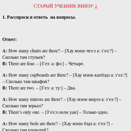
СТАРЫЙ УЧЕБНИК ВНИЗУ ↓
1.
Расспроси и ответь
на вопросы.
Ответ:
A:
How many chairs are there? – [Хау мэни чеэ:з а: з’еэ:?] –
Сколько там стульев?
B:
There are four. – [З’еэ: а: фо:] – Четыре.
A:
How many cupboards are there? – [Хау мэни капбэдз а: з’еэ:?]
– Сколько там шкафов?
B:
There are two. – [З’еэ: а: ту:] – Два.
A:
How many mirrors are there? – [Хау мэни мирэз а: з’еэ:?] –
Сколько там зеркал?
B:
There’s only one. – [З’еэ:з онли уан] – Только одно.
A:
How many beds are there? – [Хау мэни бэдз а: з’еэ:?] –
Сколько там кроватей?