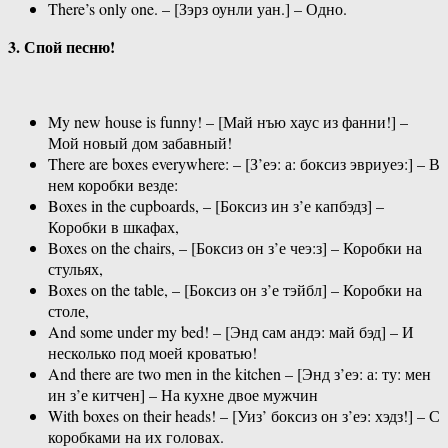
There’s only one. – [Зэрз оунли уан.] – Одно.
3. Спой песню!
My new house is funny! – [Май нъю хаус из фанни!] –
Мой новый дом забавный!
There are boxes everywhere: – [З’еэ: а: боксиз эвриуеэ:] – В
нем коробки везде:
Boxes in the cupboards, – [Боксиз ин з’е капбэдз] –
Коробки в шкафах,
Boxes on the chairs, – [Боксиз он з’е чеэ:з] – Коробки на
стульях,
Boxes on the table, – [Боксиз он з’е тэйбл] – Коробки на
столе,
And some under my bed! – [Энд сам андэ: май бэд] – И
несколько под моей кроватью!
And there are two men in the kitchen – [Энд з’еэ: а: ту: мен
ин з’е китчен] – На кухне двое мужчин
With boxes on their heads! – [Уиз’ боксиз он з’еэ: хэдз!] – С
коробками на их головах.