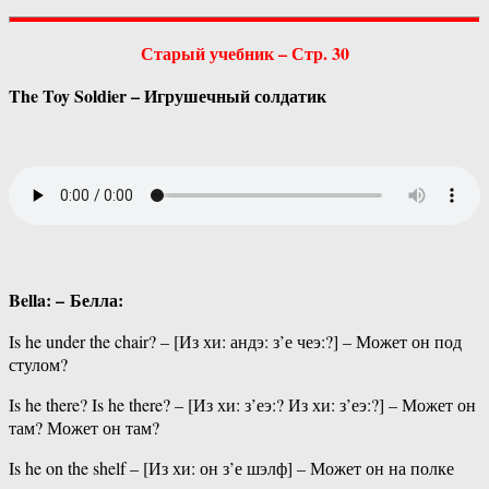
Старый учебник – Стр. 30
The Toy Soldier – Игрушечный солдатик
Bella: – Белла:
Is he under the chair? – [Из хи: андэ: з’е чеэ:?] – Может он под
стулом?
Is he there? Is he there? – [Из хи: з’еэ:? Из хи: з’еэ:?] – Может он
там? Может он там?
Is he on the shelf – [Из хи: он з’е шэлф] – Может он на полке