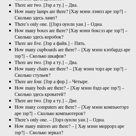
There are two. [Зэр а ту.] – Два.
How many lamps are there? [Хау мэни лэмпз аре зэр?] –
Сколько здесь ламп?
There’s only one. [[Зэрз оунли уан.] – Одна.
How many boxes are there? [Хау мэни боксэз аре зэр?] –
Сколько здесь коробок?
There are five. [Зэр а файв.] – Пять.
How many cupboards are there? – [Хау мэни кэпбардз аре
зэр?] – Сколько шкафов?
There are two. [Зэр а ту.] – Два.
How many chairs are there? – [Хау мэни чэрз аре зэр?] –
Сколько стульев?
There are four. [Зэр а фор.] – Четыре.
How many beds are there? – [Хау мэни бэдз аре зэр?] –
Сколько
здесь
кроватей?
There are two. [Зэр а ту.] – Две.
How many computers are there? – [Хау мэни компьютэрз
аре зэр?] – Сколько компьютеров?
There’s only one. – [Зэрз оунли уан.] – Одна.
How many mirrors are there? – [ Хау мэни миррорз аре
зэр?] – Сколько зеркал?