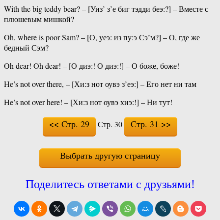
With the big teddy bear? – [Уиз’ з’е биг тэдди беэ:?] – Вместе с
плюшевым мишкой?
Oh, where is poor Sam? – [О, уеэ: из пу:э Сэ’м?] – О, где же
бедный Сэм?
Oh dear! Oh dear! – [О диэ:! О диэ:!] – О боже, боже!
He’s not over there, – [Хи:з нот оувэ з’еэ:] – Его нет ни там
He’s not over here! – [Хи:з нот оувэ хиэ:!] – Ни тут!
<< Стр. 29
Стр. 31 >>
Стр. 30
Выбрать другую страницу
Поделитесь ответами с друзьями!