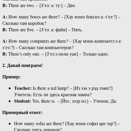
B:
There are two. – [З’еэ: а: ту:] – Две.
A:
How many boxes are there? – [Хау мэни боксиз а: з’еэ:?] –
Сколько там коробок?
B:
There are five. – [З’еэ: а: файв] – Пять.
A:
How many computers are there? – [Хау мэни компъютэ:з а:
з’еэ:?] – Сколько там компьютеров?
B:
There’s only one. – [З’еэ:з онли уан] – Только один.
2. Давай поиграем!
Пример:
Teacher:
Is there a red lamp? – [Из зэа э рэд лэмп?]
Учитель: Есть ли здесь красная лампа?
Student:
Yes, there is.
– [Йес, зээр из.] – Ученик: Да.
Примерный ответ:
How many sofas are there? [Хау мэни софаз аре зэр?] –
Сколько здесь диванов?