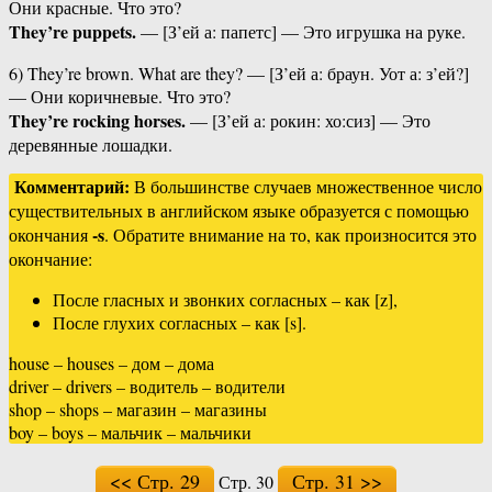
Они красные. Что это?
They’re puppets.
— [З’ей а: папетс] — Это игрушка на руке.
6) They’re brown. What are they? — [З’ей а: браун. Уот а: з’ей?]
— Они коричневые. Что это?
They’re rocking horses.
— [З’ей а: рокин: хо:сиз] — Это
деревянные лошадки.
Комментарий:
В большинстве случаев множественное число
существительных в английском языке образуется с помощью
-s
окончания
. Обратите внимание на то, как произносится это
окончание:
После гласных и звонких согласных – как [z],
После глухих согласных – как [s].
house – houses – дом – дома
driver – drivers – водитель – водители
shop – shops – магазин – магазины
boy – boys – мальчик – мальчики
<< Стр. 29
Стр. 31 >>
Стр. 30