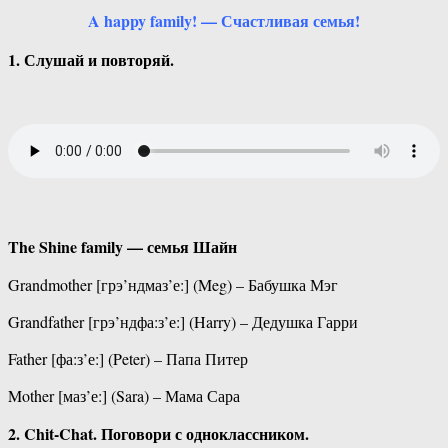
A happy family! — Счастливая семья!
1. Слушай и повторяй.
The Shine family — семья Шайн
Grandmother [грэ’ндмаз’е:] (Meg) – Бабушка Мэг
Grandfather [грэ’ндфа:з’е:] (Harry) – Дедушка Гарри
Father [фа:з’е:] (Peter) – Папа Питер
Mother [маз’е:] (Sara) – Мама Сара
2. Chit-Chat. Поговори с одноклассником.