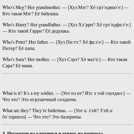
Who’s Meg? Her grandmother. — [Хуз Мэг? Хё грэ’ндмаз’е:] —
Кто такая Мэг? Её бабушка.
Who’s Harry? Her grandfather. — [Хуз Хэ’рри? Хё грэ’ндфа:з’е:]
— Кто такой Гарри? Её дедушка.
Who’s Peter? Her father. — [Хуз Пи:тэ:? Хё фа:з’е:] — Кто такой
Питер? Её папа.
Who’s Sara? Her mother. — [Хуз Сэрэ? Хё маз’е:] — Кто такая
Сара? Её мама.
What is it? It’s a toy soldier. — [Уот из ит? Итс э той соулджэ:] —
Что это? Это игрушечный солдатик.
What are they? They’re ballerinas. — [Уот а: з’ей? З’ей а:
бэ’лэринэз] — Что это? Это балерины.
3. Посмотри на картинки и ответь на вопросы.