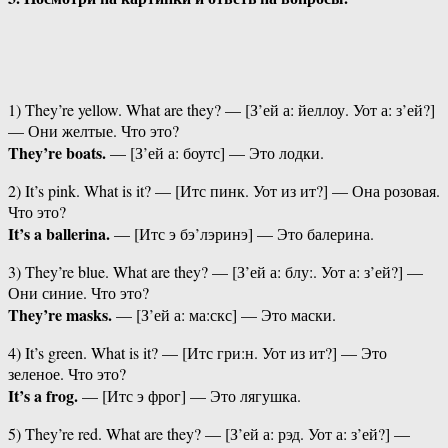
1) They’re yellow. What are they? — [З’ей а: йеллоу. Уот а: з’ей?]
— Они желтые. Что это?
They’re boats.
— [З’ей а: боутс] — Это лодки.
2) It’s pink. What is it? — [Итс пинк. Уот из ит?] — Она розовая.
Что это?
It’s a ballerina.
— [Итс э бэ’лэринэ] — Это балерина.
3) They’re blue. What are they? — [З’ей а: блу:. Уот а: з’ей?] —
Они синие. Что это?
They’re masks.
— [З’ей а: ма:скс] — Это маски.
4) It’s green. What is it? — [Итс гри:н. Уот из ит?] — Это
зеленое. Что это?
It’s a frog.
— [Итс э фрог] — Это лягушка.
5) They’re red. What are they? — [З’ей а: рэд. Уот а: з’ей?] —