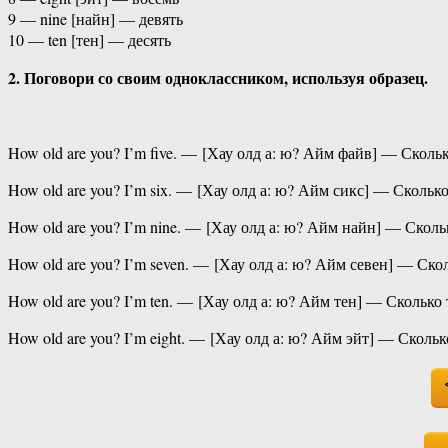
9 — nine [найн] — девять
10 — ten [тен] — десять
2. Поговори со своим одноклассником, используя образец.
How old are you? I’m five. — [Хау олд а: ю? Айм файв] — Скольк
How old are you? I’m six. — [Хау олд а: ю? Айм сикс] — Сколько
How old are you? I’m nine. — [Хау олд а: ю? Айм найн] — Скольк
How old are you? I’m seven. — [Хау олд а: ю? Айм севен] — Скол
How old are you? I’m ten. — [Хау олд а: ю? Айм тен] — Сколько 
How old are you? I’m eight. — [Хау олд а: ю? Айм эйт] — Скольк