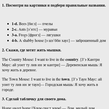
1. Посмотри на картинки и подбери правильные названия.
1-d.
Bees [би:з] — пчелы
2-c.
Ants [э’нтс] — муравьи
3-a.
Frogs [фрогз] — лягушки
4-b.
A shabby house [э шэ’бби хаус] — заброшенный дом
2. Скажи, где хотят жить мышки.
country
The Country Mouse: I want to live in the
. [З’э Кантри
Маус: ай уонт ту лив ин зе кантри] — Деревенская мышь: Я
хочу жить в деревне.
town
The Town Mouse: I want to live in the
. [З’э Таун Маус: ай
уонт ту лив ин зе таун]— Городская мышь: Я хочу жить в
городе.
3. Сделай табличку для своего дома.
Home sweet home [Хоум сви:т хоум] — Дом, милый дом.