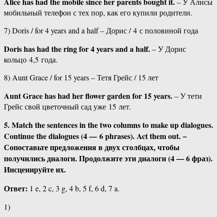
Alice has had the mobile since her parents bought it.
– У Алисы
мобильный телефон с тех пор, как его купили родители.
7) Doris / for 4 years and a half – Дорис / 4 с половиной года
Doris has had the ring for 4 years and a half.
– У Дорис
кольцо 4,5 года.
8) Aunt Grace / for 15 years – Тетя Грейс / 15 лет
Aunt Grace has had her flower garden for 15 years.
– У тети
Грейс свой цветочный сад уже 15 лет.
5. Match the sentences in the two columns to make up dialogues.
Continue the dialogues (4 — 6 phrases). Act them out. −
Сопоставьте предложения в двух столбцах, чтобы
получились диалоги. Продолжите эти диалоги (4 — 6 фраз).
Инсценируйте их.
Ответ:
1 e, 2 c, 3 g, 4 b, 5 f, 6 d, 7 a.
1)