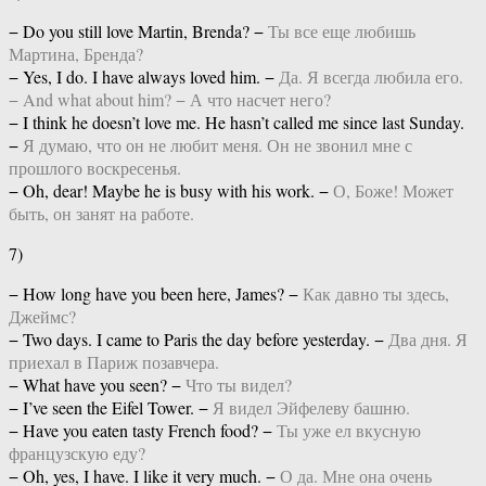
− Do you still love Martin, Brenda? −
Ты все еще любишь
Мартина, Бренда?
− Yes, I do. I have always loved him. −
Да. Я всегда любила его.
− And what about him? − А что насчет него?
− I think he doesn’t love me. He hasn’t called me since last Sunday.
−
Я думаю, что он не любит меня. Он не звонил мне с
прошлого воскресенья.
− Oh, dear! Maybe he is busy with his work. −
О, Боже! Может
быть, он занят на работе.
7)
− How long have you been here, James? −
Как давно ты здесь,
Джеймс?
− Two days. I came to Paris the day before yesterday. −
Два дня. Я
приехал в Париж позавчера.
− What have you seen? −
Что ты видел?
− I’ve seen the Eifel Tower. −
Я видел Эйфелеву башню.
− Have you eaten tasty French food? −
Ты уже ел вкусную
французскую еду?
− Oh, yes, I have. I like it very much. −
О да. Мне она очень