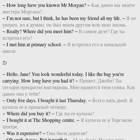
− How long have you known Mr Morgan? −
Как давно вы знаете
мистера Моргана?
− I’m not sure, but I think, he has been my friend all my life. −
Я не
уверен, но я думаю, он был моим другом всю мою жизнь.
− Really? Where did you meet him? −
В самом деле? Где ты
встретил его?
− I met him at primary school. −
Я встретил его в начальной
школе.
2)
− Hello, Jane! You look wonderful today. I like the bag you’re
carrying. How long have you had it? −
Привет, Джейн! Ты
сегодня прекрасно выглядишь. Мне нравится твоя сумка. Как
давно она у тебя?
− Only five days. I bought it last Thursday. −
Всего пять дней. Я
купила ее в прошлый четверг.
− Where did you buy it? −
Где ты ее купила?
− I bought it at The Shopping centre. −
Я купила ее в Торговом
центре.
− Was it expensive? −
Она была дорогая?
− Oh yeah, it was. But it worth it. −
О да, была. Но она того