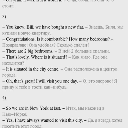
стоит.
3)
− You know, Bill, we have bought a new flat. −
Знаешь, Билл, мы
купили новую квартиру.
− Congratulations. Is it comfortable? How many bedrooms? −
Поздравляю! Она удобная? Сколько спален?
− There are 2 big bedrooms. −
В ней 2 большие спальни.
− That’s lovely. Where is it situated? −
Как мило. Где она
находится?
− It is situated in the city centre. −
Она расположена в центре
города.
− Oh, that’s great! I will visit you one day. −
О, это здорово! Я
приду к тебе в гости как−нибудь.
4)
− So we are in New York at last. −
Итак, мы наконец в
Нью−Йорке.
− Yes, I have always wanted to visit this city. −
Да, я всегда хотел
посетить этот город.