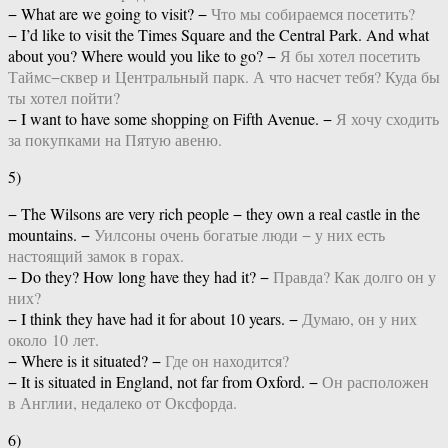
− What are we going to visit? −
Что мы собираемся посетить?
− I’d like to visit the Times Square and the Central Park. And what
about you? Where would you like to go? −
Я бы хотел посетить
Таймс−сквер и Центральный парк. А что насчет тебя? Куда бы
ты хотел пойти?
− I want to have some shopping on Fifth Avenue. −
Я хочу сходить
за покупками на Пятую авеню.
5)
− The Wilsons are very rich people − they own a real castle in the
mountains. −
Уилсоны очень богатые люди − у них есть
настоящий замок в горах.
− Do they? How long have they had it? −
Правда? Как долго он у
них?
− I think they have had it for about 10 years. −
Думаю, он у них
около 10 лет.
− Where is it situated? −
Где он находится?
− It is situated in England, not far from Oxford. −
Он расположен
в Англии, недалеко от Оксфорда.
6)