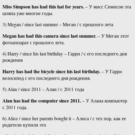
Miss Simpson has had this hat for years.
– У мисс Симпсон эта
шляпа уже многие годы.
3) Megan / since last summer – Меган / с прошлого лета
Megan has had this camera since last summer.
– У Меган этот
фотоаппарат с прошлого лета.
4) Harry / since his last birthday – Гарри / с его последнего дня
рождения
Harry has had the bicycle since his last birthday.
– У Гарри
велосипед с его последнего дня рождения.
5) Alan / since 2011 – Алан / с 2011 года
Alan has had the computer since 2011.
– У Алана компьютер
с 2011 года.
6) Alice / since her parents bought it – Алиса / с тех пор, как ее
родители купили это