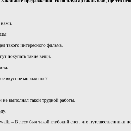
ry. – Закончите предложения. Используй артикль a/an, где это не
с нами.
азы.
видел такого интересного фильма.
могут покупать такие вещи.
ина.
такое вкусное мороженое?
жизни не выполнял такой трудной работы.
оду.
uldn’t walk. – В лесу был такой глубокий снег, что путешественники 