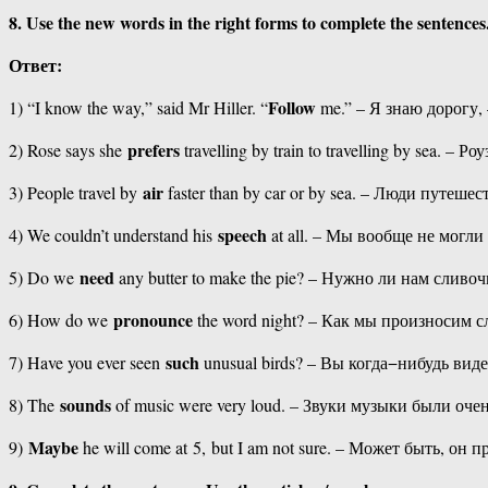
8. Use the new words in the right forms to complete the sen
Ответ:
Follow
1) “I know the way,” said Mr Hiller. “
me.” – Я знаю дорогу,
prefers
2) Rose says she
travelling by train to travelling by sea. 
air
3) People travel by
faster than by car or by sea. – Люди путеш
speech
4) We couldn’t understand his
at all. – Мы вообще не могли 
need
5) Do we
any butter to make the pie? – Нужно ли нам сливо
pronounce
6) How do we
the word night? – Как мы произносим с
such
7) Have you ever seen
unusual birds? – Вы когда−нибудь ви
sounds
8) The
of music were very loud. – Звуки музыки были оче
Maybe
9)
he will come at 5, but I am not sure. – Может быть, он п