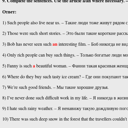
9. Complete the sentences. Use the article a/an where necessa
Ответ:
1) Such people also live near us. – Такие люди тоже живут рядом 
2) Those were such short stories. – Это были такие короткие расск
an
3) Bob has never seen such
interesting film. – Боб никогда не 
4) Only rich people can buy such things. – Только богатые люди 
a
5) Fanny is such
beautiful woman. – Фанни такая красивая женщ
6) Where do they buy such tasty ice cream? – Где они покупают 
7) We’re such good friends. – Мы такие хорошие друзья.
8) I’ve never done such difficult work in my life. – Я никогда в 
9) I hate such rainy weather. – Я ненавижу такую дождливую пог
10) There was such deep snow in the forest that the travellers co