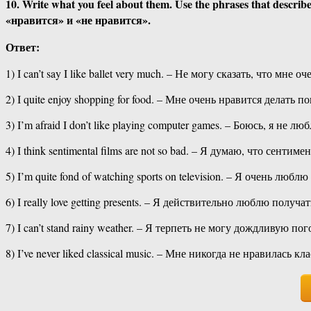
10. Write what you feel about them. Use the phrases that des
«нравится» и «не нравится».
Ответ:
1) I can’t say I like ballet very much. – Не могу сказать, что мне о
2) I quite enjoy shopping for food. – Мне очень нравится делать п
3) I’m afraid I don’t like playing computer games. – Боюсь, я не
4) I think sentimental films are not so bad. – Я думаю, что сент
5) I’m quite fond of watching sports on television. – Я очень люб
6) I really love getting presents. – Я действительно люблю получа
7) I can’t stand rainy weather. – Я терпеть не могу дождливую пог
8) I’ve never liked classical music. – Мне никогда не нравилась к