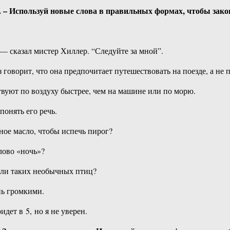
tences. – Используй новые слова в правильных формах, чтобы за
 — сказал мистер Хиллер. “Следуйте за мной”.
– Роуз говорит, что она предпочитает путешествовать на поезде, а не
ествуют по воздуху быстрее, чем на машине или по морю.
понять его речь.
чное масло, чтобы испечь пирог?
лово «ночь»?
дели таких необычных птиц?
нь громкими.
ридет в 5, но я не уверен.