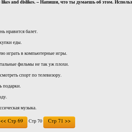
cribe likes and dislikes. – Напиши, что ты думаешь об этом. Ис
чень нравится балет.
окупки еды.
 люблю играть в компьютерные игры.
иментальные фильмы не так уж плохи.
лю смотреть спорт по телевизору.
ть подарки.
оду.
лассическая музыка.
<< Стр 69
Стр 71 >>
Стр 70