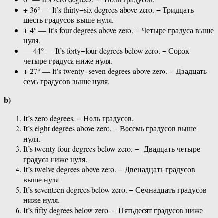
+ 36° — It’s thirty−six degrees above zero. − Тридцать
шесть градусов выше нуля.
+ 4° — It’s four degrees above zero. − Четыре градуса выше
нуля.
— 44° — It’s forty−four degrees below zero. − Сорок
четыре градуса ниже нуля.
+ 27° — It’s twenty−seven degrees above zero. − Двадцать
семь градусов выше нуля.
b)
It’s zero degrees. − Ноль градусов.
It’s eight degrees above zero. − Восемь градусов выше
нуля.
It’s twenty-four degrees below zero. − Двадцать четыре
градуса ниже нуля.
It’s twelve degrees above zero. − Двенадцать градусов
выше нуля.
It’s seventeen degrees below zero. − Семнадцать градусов
ниже нуля.
It’s fifty degrees below zero. − Пятьдесят градусов ниже