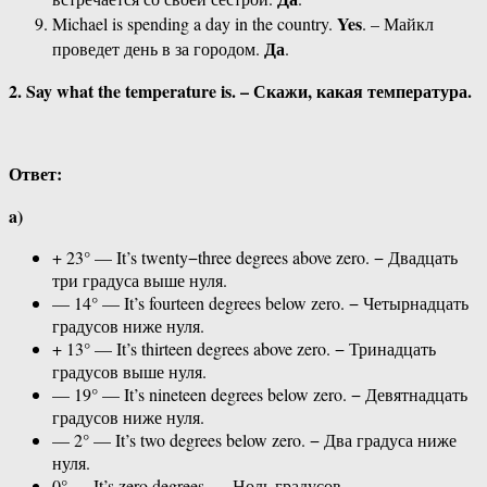
Yes
Michael is spending a day in the country.
. – Майкл
Да
проведет день в за городом.
.
2. Say what the temperature is. – Скажи, какая температура.
Ответ:
a)
+ 23° — It’s twenty−three degrees above zero. − Двадцать
три градуса выше нуля.
— 14° — It’s fourteen degrees below zero. − Четырнадцать
градусов ниже нуля.
+ 13° — It’s thirteen degrees above zero. − Тринадцать
градусов выше нуля.
— 19° — It’s nineteen degrees below zero. − Девятнадцать
градусов ниже нуля.
— 2° — It’s two degrees below zero. − Два градуса ниже
нуля.
0° — It’s zero degrees. − Ноль градусов.