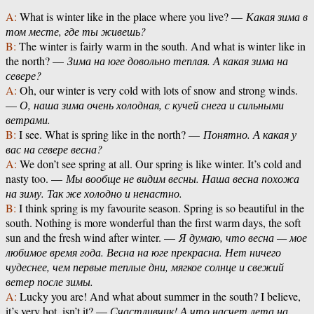
A:
What is winter like in the place where you live? —
Какая зима в
том месте, где ты живешь?
B:
The winter is fairly warm in the south. And what is winter like in
the north? —
Зима на юге довольно теплая. А какая зима на
севере?
A:
Oh, our winter is very cold with lots of snow and strong winds.
—
О, наша зима очень холодная, с кучей снега и сильными
ветрами.
B:
I see. What is spring like in the north? —
Понятно. А какая у
вас на севере весна?
A:
We don’t see spring at all. Our spring is like winter. It’s cold and
nasty too. —
Мы вообще не видим весны. Наша весна похожа
на зиму. Так же холодно и ненастно.
B:
I think spring is my favourite season. Spring is so beautiful in the
south. Nothing is more wonderful than the first warm days, the soft
sun and the fresh wind after winter. —
Я думаю, что весна — мое
любимое время года. Весна на юге прекрасна. Нет ничего
чудеснее, чем первые теплые дни, мягкое солнце и свежий
ветер после зимы.
A:
Lucky you are! And what about summer in the south? I believe,
it’s very hot, isn’t it? —
Счастливчик! А что насчет лета на