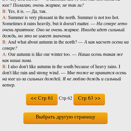
юге? Полагаю, очень жаркое, не так ли?
B:
Yes, it is. — Да, так.
A:
Summer is very pleasant in the north. Summer is not too hot.
Sometimes it rains heavily, but it doesn’t matter. —
На севере лето
очень приятное. Оно не очень жаркое. Иногда идет сильный
дождь, но это не имеет значения.
B:
And what about autumn in the north? —
А как насчет осени на
севере?
A:
Our autumn is like our winter too. —
Наша осень такая же
как наша зима.
B:
I also don’t like autumn in the south because of heavy rains. I
don’t like rain and strong wind. —
Мне тоже не нравится осень
на юге из-за сильных дождей. Я не люблю дождь и сильный
ветер.
<< Стр 61
Стр 63 >>
Стр 62
Выбрать другую страницу