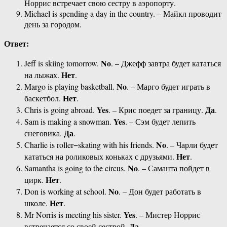
Норрис встречает свою сестру в аэропорту.
Michael is spending a day in the country. – Майкл проводит
день за городом.
Ответ:
No
Jeff is skiing tomorrow.
. – Джефф завтра будет кататься
Нет
на лыжах.
.
No
Margo is playing basketball.
. – Марго будет играть в
Нет
баскетбол.
.
Yes
Да
Chris is going abroad.
. – Крис поедет за границу.
.
Yes
Sam is making a snowman.
. – Сэм будет лепить
Да
снеговика.
.
No
Charlie is roller−skating with his friends.
. – Чарли будет
Нет
кататься на роликовых коньках с друзьями.
.
No
Samantha is going to the circus.
. – Саманта пойдет в
Нет
цирк.
.
No
Don is working at school.
. – Дон будет работать в
Нет
школе.
.
Yes
Mr Norris is meeting his sister.
. – Мистер Норрис
Да
встречается со своей сестрой.
.