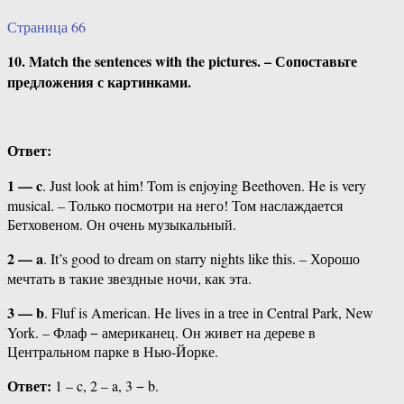
Страница 66
10. Match the sentences with the pictures. – Сопоставьте
предложения с картинками.
Ответ:
1 — c
. Just look at him! Tom is enjoying Beethoven. He is very
musical. – Только посмотри на него! Том наслаждается
Бетховеном. Он очень музыкальный.
2 — a
. It’s good to dream on starry nights like this. – Хорошо
мечтать в такие звездные ночи, как эта.
3 — b
. Fluf is American. He lives in a tree in Central Park, New
York. – Флаф − американец. Он живет на дереве в
Центральном парке в Нью-Йорке.
Ответ:
1 – c, 2 – a, 3 − b.