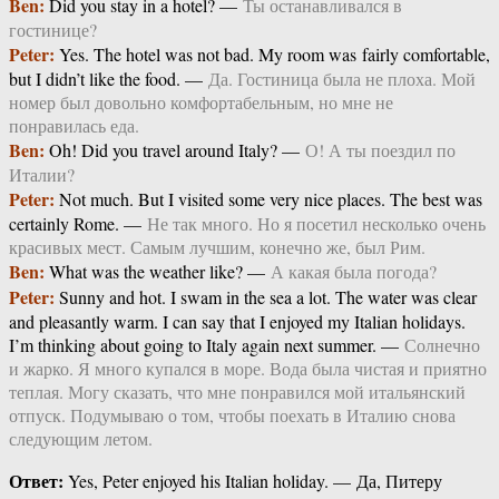
Ben:
Did you stay in a hotel? —
Ты останавливался в
гостинице?
Peter:
Yes. The hotel was not bad. My room was fairly comfortable,
but I didn’t like the food. —
Да. Гостиница была не плоха. Мой
номер был довольно комфортабельным, но мне не
понравилась еда.
Ben:
Oh! Did you travel around Italy? —
О! А ты поездил по
Италии?
Peter:
Not much. But I visited some very nice places. The best was
certainly Rome. —
Не так много. Но я посетил несколько очень
красивых мест. Самым лучшим, конечно же, был Рим.
Ben:
What was the weather like? —
А какая была погода?
Peter:
Sunny and hot. I swam in the sea a lot. The water was clear
and pleasantly warm. I can say that I enjoyed my Italian holidays.
I’m thinking about going to Italy again next summer. —
Солнечно
и жарко. Я много купался в море. Вода была чистая и приятно
теплая. Могу сказать, что мне понравился мой итальянский
отпуск. Подумываю о том, чтобы поехать в Италию снова
следующим летом.
Ответ:
Yes, Peter enjoyed his Italian holiday. — Да, Питеру