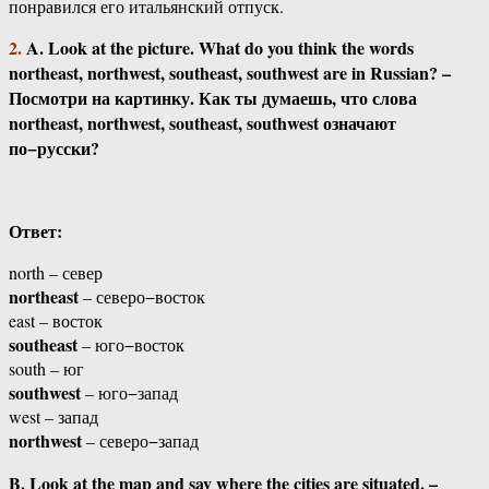
понравился его итальянский отпуск.
2.
A. Look at the picture. What do you think the words
northeast, northwest, southeast, southwest are in Russian? –
Посмотри на картинку. Как ты думаешь, что слова
northeast, northwest, southeast, southwest означают
по−русски?
Ответ:
north – север
northeast
– северо−восток
east – восток
southeast
– юго−восток
south – юг
southwest
– юго−запад
west – запад
northwest
– северо−запад
B. Look at the map and say where the cities are situated. –