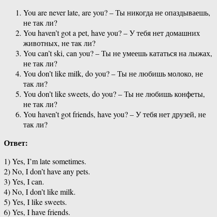
You are never late, are you? – Ты никогда не опаздываешь,
не так ли?
You haven’t got a pet, have you? – У тебя нет домашних
животных, не так ли?
You can’t ski, can you? – Ты не умеешь кататься на лыжах,
не так ли?
You don’t like milk, do you? – Ты не любишь молоко, не
так ли?
You don’t like sweets, do you? – Ты не любишь конфеты,
не так ли?
You haven’t got friends, have you? – У тебя нет друзей, не
так ли?
Ответ:
1) Yes, I’m late sometimes.
2) No, I don’t have any pets.
3) Yes, I can.
4) No, I don’t like milk.
5) Yes, I like sweets.
6) Yes, I have friends.