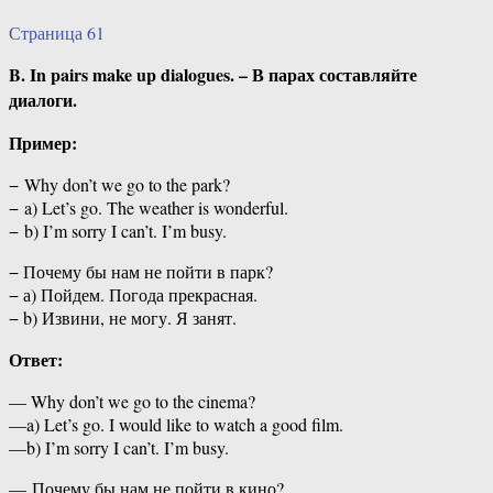
Страница 61
B. In pairs make up dialogues. – В парах составляйте
диалоги.
Пример:
− Why don’t we go to the park?
− a) Let’s go. The weather is wonderful.
− b) I’m sorry I can’t. I’m busy.
− Почему бы нам не пойти в парк?
− а) Пойдем. Погода прекрасная.
− b) Извини, не могу. Я занят.
Ответ:
— Why don’t we go to the cinema?
—a) Let’s go. I would like to watch a good film.
—b) I’m sorry I can’t. I’m busy.
— Почему бы нам не пойти в кино?