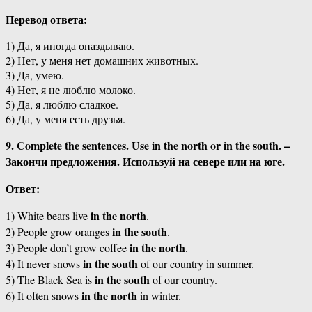
Перевод ответа:
1) Да, я иногда опаздываю.
2) Нет, у меня нет домашних животных.
3) Да, умею.
4) Нет, я не люблю молоко.
5) Да, я люблю сладкое.
6) Да, у меня есть друзья.
9. Complete the sentences. Use in the north or in the south. –
Закончи предложения. Используй на севере или на юге.
Ответ:
in the north
1) White bears live
.
in the south
2) People grow oranges
.
in the north
3) People don’t grow coffee
.
in the south
4) It never snows
of our country in summer.
in the south
5) The Black Sea is
of our country.
in the north
6) It often snows
in winter.