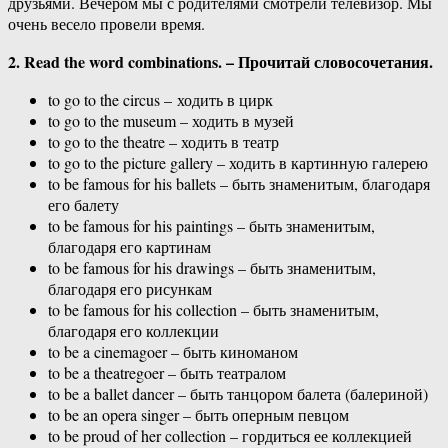
друзьями. Вечером мы с родителями смотрели телевизор. Мы
очень весело провели время.
2. Read the word combinations. – Прочитай словосочетания.
to go to the circus – ходить в цирк
to go to the museum – ходить в музей
to go to the theatre – ходить в театр
to go to the picture gallery – ходить в картинную галерею
to be famous for his ballets – быть знаменитым, благодаря
его балету
to be famous for his paintings – быть знаменитым,
благодаря его картинам
to be famous for his drawings – быть знаменитым,
благодаря его рисункам
to be famous for his collection – быть знаменитым,
благодаря его коллекции
to be a cinemagoer – быть киноманом
to be a theatregoer – быть театралом
to be a ballet dancer – быть танцором балета (балериной)
to be an opera singer – быть оперным певцом
to be proud of her collection – гордиться ее коллекцией