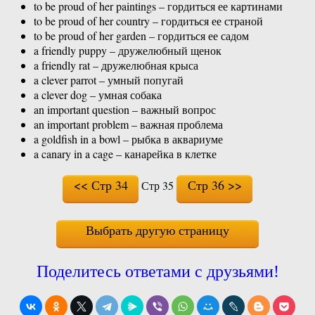
to be proud of her paintings – гордиться ее картинами
to be proud of her country – гордиться ее страной
to be proud of her garden – гордиться ее садом
a friendly puppy – дружелюбный щенок
a friendly rat – дружелюбная крыса
a clever parrot – умный попугай
a clever dog – умная собака
an important question – важный вопрос
an important problem – важная проблема
a goldfish in a bowl – рыбка в аквариуме
a canary in a cage – канарейка в клетке
<< Стр 34
Стр 36 >>
Стр 35
Выбрать другую страницу
Поделитесь ответами с друзьями!