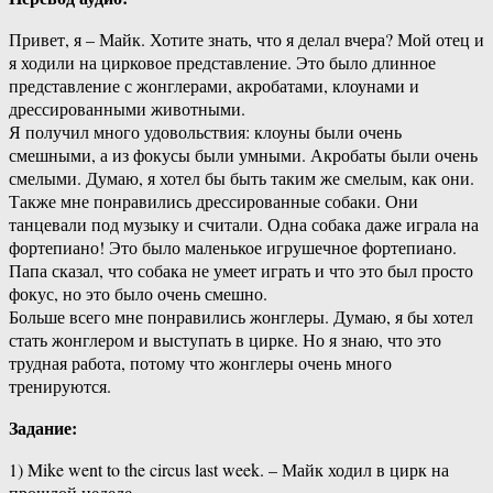
Привет, я – Майк. Хотите знать, что я делал вчера? Мой отец и
я ходили на цирковое представление. Это было длинное
представление с жонглерами, акробатами, клоунами и
дрессированными животными.
Я получил много удовольствия: клоуны были очень
смешными, а из фокусы были умными. Акробаты были очень
смелыми. Думаю, я хотел бы быть таким же смелым, как они.
Также мне понравились дрессированные собаки. Они
танцевали под музыку и считали. Одна собака даже играла на
фортепиано! Это было маленькое игрушечное фортепиано.
Папа сказал, что собака не умеет играть и что это был просто
фокус, но это было очень смешно.
Больше всего мне понравились жонглеры. Думаю, я бы хотел
стать жонглером и выступать в цирке. Но я знаю, что это
трудная работа, потому что жонглеры очень много
тренируются.
Задание:
1) Mike went to the circus last week. – Майк ходил в цирк на
прошлой неделе.