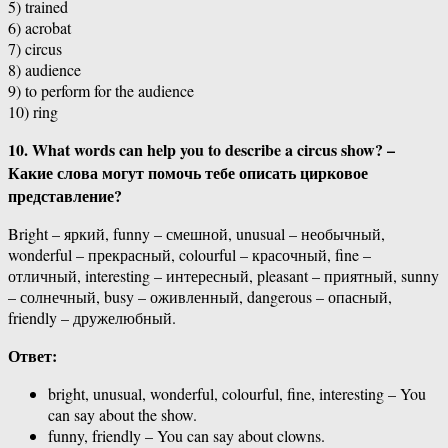
5) trained
6) acrobat
7) circus
8) audience
9) to perform for the audience
10) ring
10. What words can help you to describe a circus show? –
Какие слова могут помочь тебе описать цирковое
представление?
Bright – яркий, funny – смешной, unusual – необычный,
wonderful – прекрасный, colourful – красочный, fine –
отличный, interesting – интересный, pleasant – приятный, sunny
– солнечный, busy – оживленный, dangerous – опасный,
friendly – дружелюбный.
Ответ:
bright, unusual, wonderful, colourful, fine, interesting – You
can say about the show.
funny, friendly – You can say about clowns.