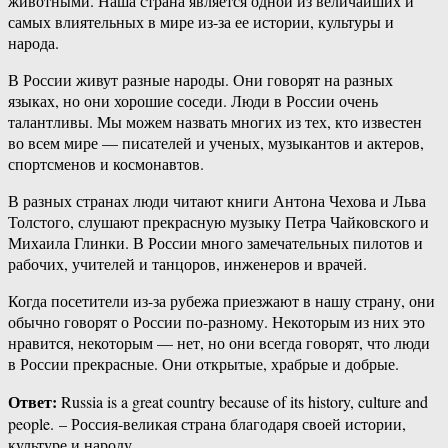
животными. Наша страна является одной из величайших и
самых влиятельных в мире из-за ее истории, культуры и
народа.
В России живут разные народы. Они говорят на разных
языках, но они хорошие соседи. Люди в России очень
талантливы. Мы можем назвать многих из тех, кто известен
во всем мире — писателей и ученых, музыкантов и актеров,
спортсменов и космонавтов.
В разных странах люди читают книги Антона Чехова и Льва
Толстого, слушают прекрасную музыку Петра Чайковского и
Михаила Глинки. В России много замечательных пилотов и
рабочих, учителей и танцоров, инженеров и врачей.
Когда посетители из-за рубежа приезжают в нашу страну, они
обычно говорят о России по-разному. Некоторым из них это
нравится, некоторым — нет, но они всегда говорят, что люди
в России прекрасные. Они открытые, храбрые и добрые.
Ответ:
Russia is a great country because of its history, culture and
people. – Россия-великая страна благодаря своей истории,
культуре и народу.