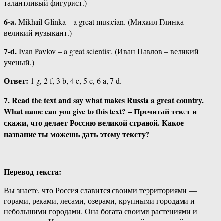
талантливый фигурист.)
6-a.
Mikhail Glinka – a great musician. (Михаил Глинка –
великий музыкант.)
7-d.
Ivan Pavlov – a great scientist. (Иван Павлов – великий
ученый.)
Ответ:
1 g, 2 f, 3 b, 4 e, 5 c, 6 a, 7 d.
7. Read the text and say what makes Russia a great country.
What name can you give to this text? – Прочитай текст и
скажи, что делает Россию великой страной. Какое
название ты можешь дать этому тексту?
Перевод текста:
Вы знаете, что Россия славится своими территориями —
горами, реками, лесами, озерами, крупными городами и
небольшими городами. Она богата своими растениями и