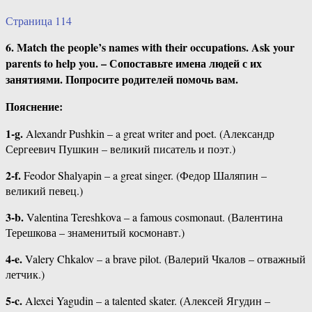
Страница 114
6. Match the people’s names with their occupations. Ask your
parents to help you. – Сопоставьте имена людей с их
занятиями. Попросите родителей помочь вам.
Пояснение:
1-g.
Alexandr Pushkin – a great writer and poet. (Александр
Сергеевич Пушкин – великий писатель и поэт.)
2-f.
Feodor Shalyapin – a great singer. (Федор Шаляпин –
великий певец.)
3-b.
Valentina Tereshkova – a famous cosmonaut. (Валентина
Терешкова – знаменитый космонавт.)
4-e.
Valery Chkalov – a brave pilot. (Валерий Чкалов – отважный
летчик.)
5-c.
Alexei Yagudin – a talented skater. (Алексей Ягудин –