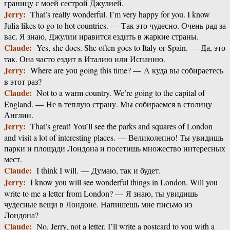
границу с моей сестрой Джулией.
Jerry:
That’s really wonderful. I’m very happy for you. I know
Julia likes to go to hot countries. — Так это чудесно. Очень рад за
вас. Я знаю, Джулии нравится ездить в жаркие страны.
Claude:
Yes, she does. She often goes to Italy or Spain. — Да, это
так. Она часто ездит в Италию или Испанию.
Jerry:
Where are you going this time? — А куда вы собираетесь
в этот раз?
Claude:
Not to a warm country. We’re going to the capital of
England. — Не в теплую страну. Мы собираемся в столицу
Англии.
Jerry:
That’s great! You’ll see the parks and squares of London
and visit a lot of interesting places. — Великолепно! Ты увидишь
парки и площади Лондона и посетишь множество интересных
мест.
Claude:
I think I will. — Думаю, так и будет.
Jerry:
I know you will see wonderful things in London. Will you
write to me a letter from London? — Я знаю, ты увидишь
чудесные вещи в Лондоне. Напишешь мне письмо из
Лондона?
Claude:
No, Jerry, not a letter. I’ll write a postcard to you with a