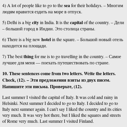
sea
4) A lot of people like to go to the
for their holidays. – Многим
людям нравится ездить на море в отпуск.
city
capital
5) Delhi is a big
in India. It is the
of the country. – Дели
– большой город в Индии. Это столица страны.
hotel
6) There is a big new
in the square. – Большой новый отель
находится на площади.
thing
7) The best
for me is to go travelling in the country. – Самое
лучшее для меня — поехать путешествовать по стране.
10. These sentences come from two letters. Write the letters.
Check, (12). – Эти предложения взяты из двух писем.
Напишите эти письма. Проверьте, (12).
Last summer I visited the capital of Italy. It was cold and rainy in
Helsinki. Next summer I decided to go to Italy. I decided to go to
Italy next summer again. I can’t say I liked the country and its cities
very much. It was very hot there, but I liked the squares and streets
of Rome very much. Last summer I visited Finland.