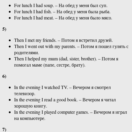
For lunch I had soup. – На обед у меня был суп.
For lunch I had fish. – На обед у меня была рыба.
For lunch I had meat. – На обед у меня было мясо.
5)
Then I met my friends. – Потом я встретил друзей.
Then I went out with my parents. – Потом я пошел гулять с
родителями.
Then I helped my mum (dad, sister, brother). – Потом я
помогал маме (папе, сестре, брату).
6)
In the evening I watched TV. – Вечером я смотрел
телевизор.
In the evening I read a good book. – Вечером я читал
хорошую книгу.
In the evening I played computer games. – Вечером я играл
на компьютере.
7)