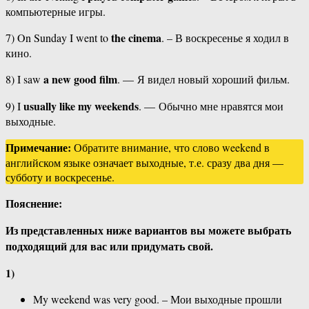
компьютерные игры.
the cinema
7) On Sunday I went to
. – В воскресенье я ходил в
кино.
a new good film
8) I saw
. — Я видел новый хороший фильм.
usually like my weekends
9) I
. — Обычно мне нравятся мои
выходные.
Примечание:
Обратите внимание, что слово weekend в
английском языке означает выходные, т.е. сразу два дня —
субботу и воскресенье.
Пояснение:
Из представленных ниже вариантов вы можете выбрать
подходящий для вас или придумать свой.
1)
My weekend was very good. – Мои выходные прошли