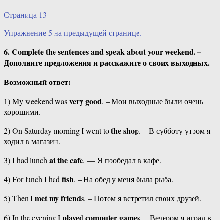
Страница 13
Упражнение 5 на предыдущей странице.
6. Complete the sentences and speak about your weekend. –
Дополните предложения и расскажите о своих выходных.
Возможный ответ:
very good
1) My weekend was
. – Мои выходные были очень
хорошими.
the shop
2) On Saturday morning I went to
. – В субботу утром я
ходил в магазин.
at the cafe
3) I had lunch
. — Я пообедал в кафе.
fish
4) For lunch I had
. – На обед у меня была рыба.
met my friends
5) Then I
. – Потом я встретил своих друзей.
played computer games
6) In the evening I
. – Вечером я играл в