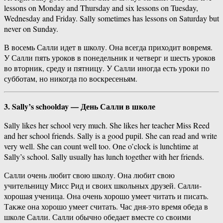
lessons on Monday and Thursday and six lessons on Tuesday,
Wednesday and Friday. Sally sometimes has lessons on Saturday but
never on Sunday.
В восемь Салли идет в школу. Она всегда приходит вовремя.
У Салли пять уроков в понедельник и четверг и шесть уроков
во вторник, среду и пятницу. У Салли иногда есть уроки по
субботам, но никогда по воскресеньям.
3. Sally’s schoolday — День Салли в школе
Sally likes her school very much. She likes her teacher Miss Reed
and her school friends. Sally is a good pupil. She can read and write
very well. She can count well too. One o’clock is lunchtime at
Sally’s school. Sally usually has lunch together with her friends.
Салли очень любит свою школу. Она любит свою
учительницу Мисс Рид и своих школьных друзей. Салли-
хорошая ученица. Она очень хорошо умеет читать и писать.
Также она хорошо умеет считать. Час дня-это время обеда в
школе Салли. Салли обычно обедает вместе со своими