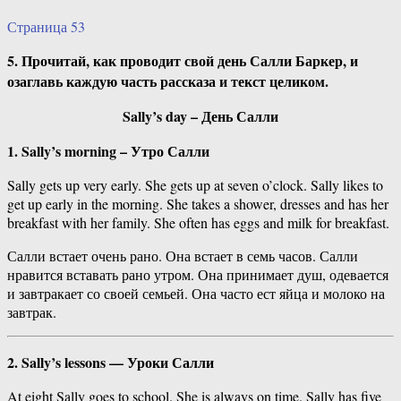
Страница 53
5. Прочитай, как проводит свой день Салли Баркер, и
озаглавь каждую часть рассказа и текст целиком.
Sally’s day – День Салли
1. Sally’s morning – Утро Салли
Sally gets up very early. She gets up at seven o’clock. Sally likes to
get up early in the morning. She takes a shower, dresses and has her
breakfast with her family. She often has eggs and milk for breakfast.
Салли встает очень рано. Она встает в семь часов. Салли
нравится вставать рано утром. Она принимает душ, одевается
и завтракает со своей семьей. Она часто ест яйца и молоко на
завтрак.
2. Sally’s lessons — Уроки Салли
At eight Sally goes to school. She is always on time. Sally has five