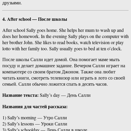
друзьями.
4. After school — После школы
After school Sally goes home. She helps her mum to wash up and
does her homework. In the evening Sally plays on the computer with
her brother John. She likes to read books, watch television or play
lotto with her family too. Sally usually goes to bed at ten o’clock.
После школы Салли идет домой. Она помогает маме мыть
посуду и делает домашнее задание. Вечером Салли играет на
компьютере со своим братом Джоном. Также она любит
читать книги, смотреть телевизор или играть в лото со своей
семьей. Салли обычно ложится спать в десять часов.
Название текста:
Sally’s day — День Салли
Названия для частей рассказа:
1) Sally’s morning — Утро Салли
2) Sally’s lessons — Уроки Салли
3) Sally’s schoolday — День Салли в школе